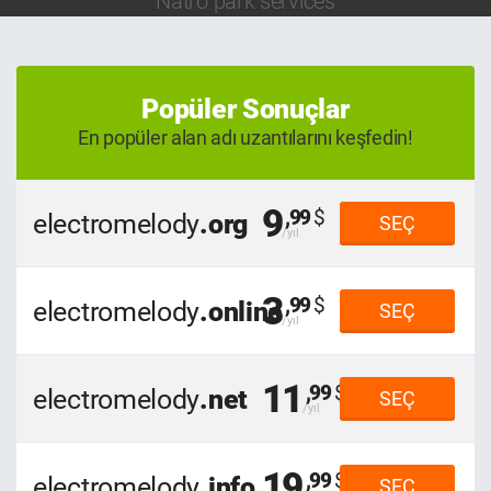
Natro park services
Popüler Sonuçlar
En popüler alan adı uzantılarını keşfedin!
9
,99
electromelody
.org
SEÇ
3
,99
electromelody
.online
SEÇ
11
,99
electromelody
.net
SEÇ
19
,99
electromelody
.info
SEÇ