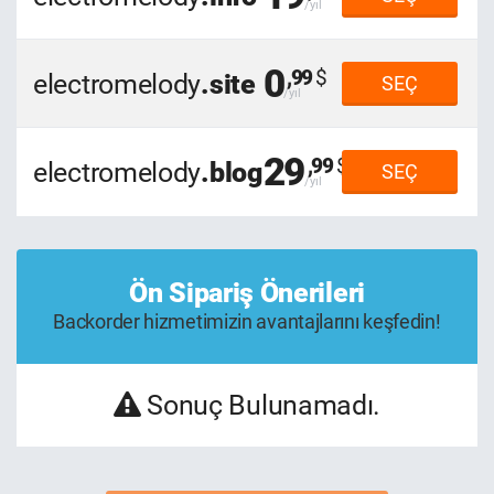
0
,99
electromelody
.site
SEÇ
29
,99
electromelody
.blog
SEÇ
Ön Sipariş Önerileri
Backorder hizmetimizin avantajlarını keşfedin!
Sonuç Bulunamadı.